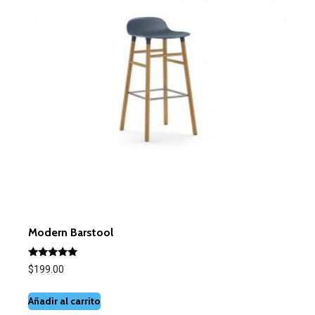
Modern Barstool
Valorado
$
199.00
con
5.00
de 5
Añadir al carrito