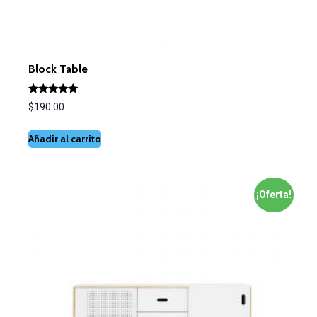
Block Table
Valorado
$
190.00
con
5.00
de 5
Añadir al carrito
¡Oferta!