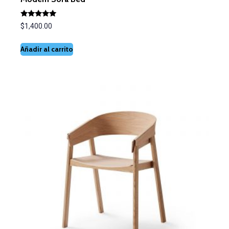
Valorado
$
1,400.00
con
5.00
de 5
Añadir al carrito